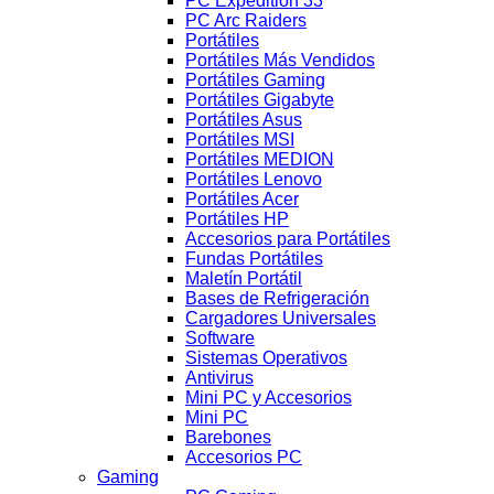
PC Expedition 33
PC Arc Raiders
Portátiles
Portátiles Más Vendidos
Portátiles Gaming
Portátiles Gigabyte
Portátiles Asus
Portátiles MSI
Portátiles MEDION
Portátiles Lenovo
Portátiles Acer
Portátiles HP
Accesorios para Portátiles
Fundas Portátiles
Maletín Portátil
Bases de Refrigeración
Cargadores Universales
Software
Sistemas Operativos
Antivirus
Mini PC y Accesorios
Mini PC
Barebones
Accesorios PC
Gaming