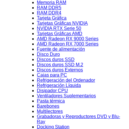
Memoria RAM
RAM DDR5
RAM DDR4
Tarjeta Gráfica
Tarjetas Gráficas NVIDIA
NVIDIA RTX Serie 50
Tarjetas Gráficas AMD
AMD Radeon RX 9000 Series
AMD Radeon RX 7000 Series
Fuente de alimentación
Disco Duro
Discos duros SSD
Discos duros SSD M.2
Discos duros Externos
Cajas para PC
Refrigeración del Ordenador
Refrigeración Líquida
Disipador CPU
Ventiladores Suplementarios
Pasta térmica
Barebones
Multilectores
Grabadoras y Reproductores DVD y Blu-
Ray
Docking Station