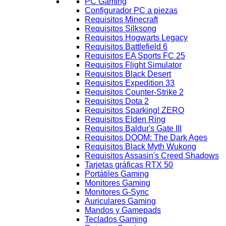
PC Gaming
Configurador PC a piezas
Requisitos Minecraft
Requisitos Silksong
Requisitos Hogwarts Legacy
Requisitos Battlefield 6
Requisitos EA Sports FC 25
Requisitos Flight Simulator
Requisitos Black Desert
Requisitos Expedition 33
Requisitos Counter-Strike 2
Requisitos Dota 2
Requisitos Sparking! ZERO
Requisitos Elden Ring
Requisitos Baldur's Gate III
Requisitos DOOM: The Dark Ages
Requisitos Black Myth Wukong
Requisitos Assasin's Creed Shadows
Tarjetas gráficas RTX 50
Portátiles Gaming
Monitores Gaming
Monitores G-Sync
Auriculares Gaming
Mandos y Gamepads
Teclados Gaming