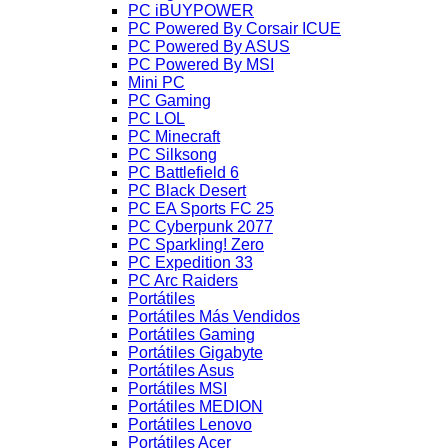
PC iBUYPOWER
PC Powered By Corsair ICUE
PC Powered By ASUS
PC Powered By MSI
Mini PC
PC Gaming
PC LOL
PC Minecraft
PC Silksong
PC Battlefield 6
PC Black Desert
PC EA Sports FC 25
PC Cyberpunk 2077
PC Sparkling! Zero
PC Expedition 33
PC Arc Raiders
Portátiles
Portátiles Más Vendidos
Portátiles Gaming
Portátiles Gigabyte
Portátiles Asus
Portátiles MSI
Portátiles MEDION
Portátiles Lenovo
Portátiles Acer