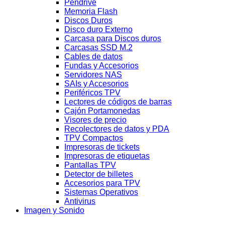
Pendrive
Memoria Flash
Discos Duros
Disco duro Externo
Carcasa para Discos duros
Carcasas SSD M.2
Cables de datos
Fundas y Accesorios
Servidores NAS
SAIs y Accesorios
Periféricos TPV
Lectores de códigos de barras
Cajón Portamonedas
Visores de precio
Recolectores de datos y PDA
TPV Compactos
Impresoras de tickets
Impresoras de etiquetas
Pantallas TPV
Detector de billetes
Accesorios para TPV
Sistemas Operativos
Antivirus
Imagen y Sonido