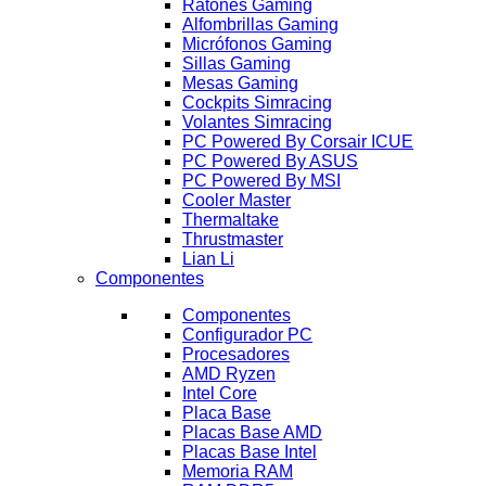
Ratones Gaming
Alfombrillas Gaming
Micrófonos Gaming
Sillas Gaming
Mesas Gaming
Cockpits Simracing
Volantes Simracing
PC Powered By Corsair ICUE
PC Powered By ASUS
PC Powered By MSI
Cooler Master
Thermaltake
Thrustmaster
Lian Li
Componentes
Componentes
Configurador PC
Procesadores
AMD Ryzen
Intel Core
Placa Base
Placas Base AMD
Placas Base Intel
Memoria RAM