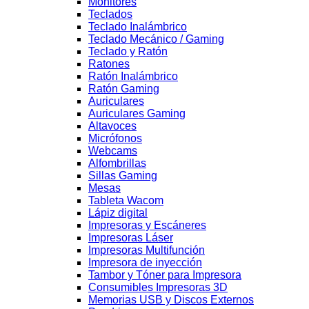
Monitores
Teclados
Teclado Inalámbrico
Teclado Mecánico / Gaming
Teclado y Ratón
Ratones
Ratón Inalámbrico
Ratón Gaming
Auriculares
Auriculares Gaming
Altavoces
Micrófonos
Webcams
Alfombrillas
Sillas Gaming
Mesas
Tableta Wacom
Lápiz digital
Impresoras y Escáneres
Impresoras Láser
Impresoras Multifunción
Impresora de inyección
Tambor y Tóner para Impresora
Consumibles Impresoras 3D
Memorias USB y Discos Externos