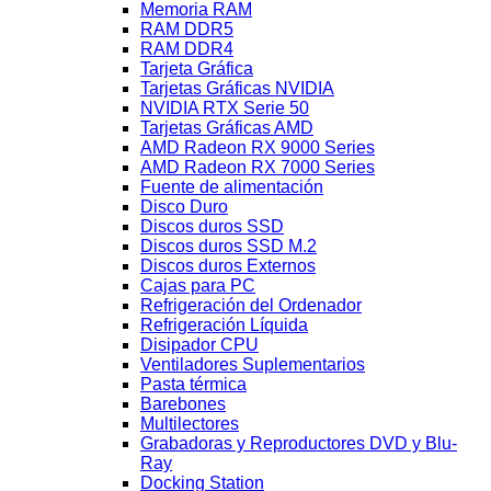
Memoria RAM
RAM DDR5
RAM DDR4
Tarjeta Gráfica
Tarjetas Gráficas NVIDIA
NVIDIA RTX Serie 50
Tarjetas Gráficas AMD
AMD Radeon RX 9000 Series
AMD Radeon RX 7000 Series
Fuente de alimentación
Disco Duro
Discos duros SSD
Discos duros SSD M.2
Discos duros Externos
Cajas para PC
Refrigeración del Ordenador
Refrigeración Líquida
Disipador CPU
Ventiladores Suplementarios
Pasta térmica
Barebones
Multilectores
Grabadoras y Reproductores DVD y Blu-
Ray
Docking Station