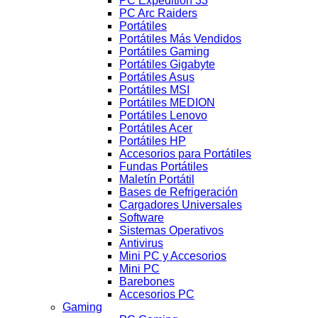
PC Expedition 33
PC Arc Raiders
Portátiles
Portátiles Más Vendidos
Portátiles Gaming
Portátiles Gigabyte
Portátiles Asus
Portátiles MSI
Portátiles MEDION
Portátiles Lenovo
Portátiles Acer
Portátiles HP
Accesorios para Portátiles
Fundas Portátiles
Maletín Portátil
Bases de Refrigeración
Cargadores Universales
Software
Sistemas Operativos
Antivirus
Mini PC y Accesorios
Mini PC
Barebones
Accesorios PC
Gaming