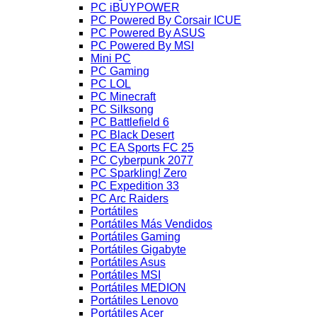
PC iBUYPOWER
PC Powered By Corsair ICUE
PC Powered By ASUS
PC Powered By MSI
Mini PC
PC Gaming
PC LOL
PC Minecraft
PC Silksong
PC Battlefield 6
PC Black Desert
PC EA Sports FC 25
PC Cyberpunk 2077
PC Sparkling! Zero
PC Expedition 33
PC Arc Raiders
Portátiles
Portátiles Más Vendidos
Portátiles Gaming
Portátiles Gigabyte
Portátiles Asus
Portátiles MSI
Portátiles MEDION
Portátiles Lenovo
Portátiles Acer