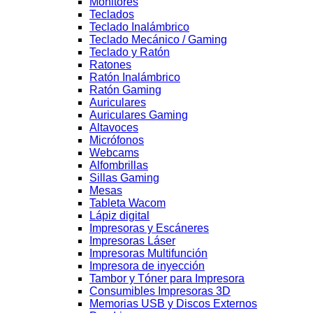
Monitores
Teclados
Teclado Inalámbrico
Teclado Mecánico / Gaming
Teclado y Ratón
Ratones
Ratón Inalámbrico
Ratón Gaming
Auriculares
Auriculares Gaming
Altavoces
Micrófonos
Webcams
Alfombrillas
Sillas Gaming
Mesas
Tableta Wacom
Lápiz digital
Impresoras y Escáneres
Impresoras Láser
Impresoras Multifunción
Impresora de inyección
Tambor y Tóner para Impresora
Consumibles Impresoras 3D
Memorias USB y Discos Externos