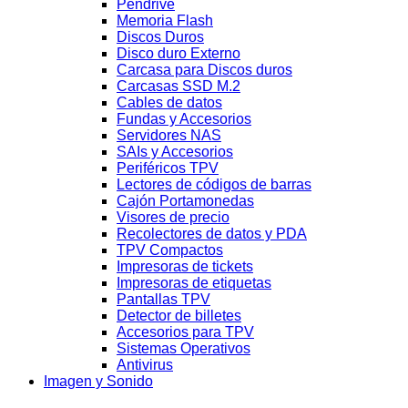
Pendrive
Memoria Flash
Discos Duros
Disco duro Externo
Carcasa para Discos duros
Carcasas SSD M.2
Cables de datos
Fundas y Accesorios
Servidores NAS
SAIs y Accesorios
Periféricos TPV
Lectores de códigos de barras
Cajón Portamonedas
Visores de precio
Recolectores de datos y PDA
TPV Compactos
Impresoras de tickets
Impresoras de etiquetas
Pantallas TPV
Detector de billetes
Accesorios para TPV
Sistemas Operativos
Antivirus
Imagen y Sonido