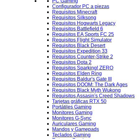
PC Gaming
Configurador PC a piezas
Requisitos Minecraft
Requisitos Silksong
Requisitos Hogwarts Legacy
Requisitos Battlefield 6
Requisitos EA Sports FC 25
Requisitos Flight Simulator
Requisitos Black Desert
Requisitos Expedition 33
Requisitos Counter-Strike 2
Requisitos Dota 2
Requisitos Sparking! ZERO
Requisitos Elden Ring
Requisitos Baldur's Gate III
Requisitos DOOM: The Dark Ages
Requisitos Black Myth Wukong
Requisitos Assasin's Creed Shadows
Tarjetas gráficas RTX 50
Portátiles Gaming
Monitores Gaming
Monitores G-Sync
Auriculares Gaming
Mandos y Gamepads
Teclados Gaming