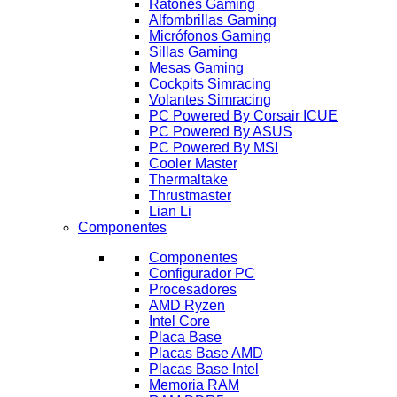
Ratones Gaming
Alfombrillas Gaming
Micrófonos Gaming
Sillas Gaming
Mesas Gaming
Cockpits Simracing
Volantes Simracing
PC Powered By Corsair ICUE
PC Powered By ASUS
PC Powered By MSI
Cooler Master
Thermaltake
Thrustmaster
Lian Li
Componentes
Componentes
Configurador PC
Procesadores
AMD Ryzen
Intel Core
Placa Base
Placas Base AMD
Placas Base Intel
Memoria RAM