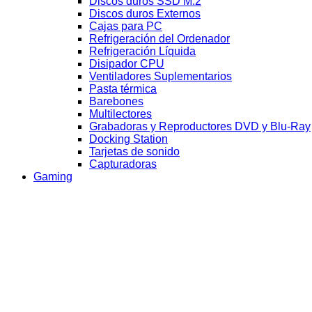
Discos duros SSD M.2
Discos duros Externos
Cajas para PC
Refrigeración del Ordenador
Refrigeración Líquida
Disipador CPU
Ventiladores Suplementarios
Pasta térmica
Barebones
Multilectores
Grabadoras y Reproductores DVD y Blu-Ray
Docking Station
Tarjetas de sonido
Capturadoras
Gaming