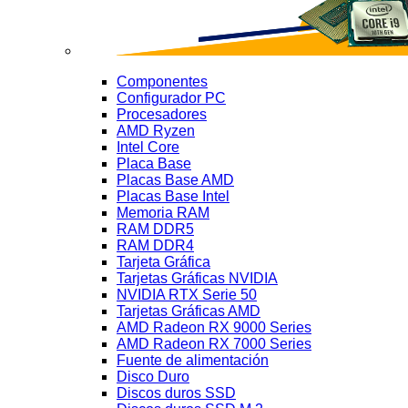
Componentes
Configurador PC
Procesadores
AMD Ryzen
Intel Core
Placa Base
Placas Base AMD
Placas Base Intel
Memoria RAM
RAM DDR5
RAM DDR4
Tarjeta Gráfica
Tarjetas Gráficas NVIDIA
NVIDIA RTX Serie 50
Tarjetas Gráficas AMD
AMD Radeon RX 9000 Series
AMD Radeon RX 7000 Series
Fuente de alimentación
Disco Duro
Discos duros SSD