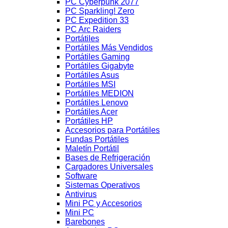
PC Cyberpunk 2077
PC Sparkling! Zero
PC Expedition 33
PC Arc Raiders
Portátiles
Portátiles Más Vendidos
Portátiles Gaming
Portátiles Gigabyte
Portátiles Asus
Portátiles MSI
Portátiles MEDION
Portátiles Lenovo
Portátiles Acer
Portátiles HP
Accesorios para Portátiles
Fundas Portátiles
Maletín Portátil
Bases de Refrigeración
Cargadores Universales
Software
Sistemas Operativos
Antivirus
Mini PC y Accesorios
Mini PC
Barebones