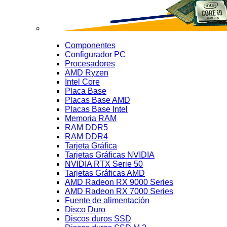
Componentes
Configurador PC
Procesadores
AMD Ryzen
Intel Core
Placa Base
Placas Base AMD
Placas Base Intel
Memoria RAM
RAM DDR5
RAM DDR4
Tarjeta Gráfica
Tarjetas Gráficas NVIDIA
NVIDIA RTX Serie 50
Tarjetas Gráficas AMD
AMD Radeon RX 9000 Series
AMD Radeon RX 7000 Series
Fuente de alimentación
Disco Duro
Discos duros SSD