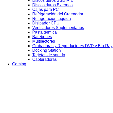
Discos duros SSD M.2
Discos duros Externos
Cajas para PC
Refrigeración del Ordenador
Refrigeración Líquida
Disipador CPU
Ventiladores Suplementarios
Pasta térmica
Barebones
Multilectores
Grabadoras y Reproductores DVD y Blu-Ray
Docking Station
Tarjetas de sonido
Capturadoras
Gaming