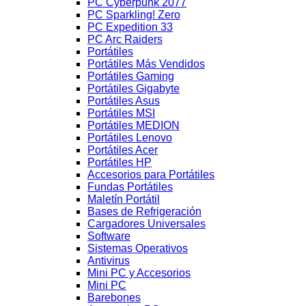
PC Cyberpunk 2077
PC Sparkling! Zero
PC Expedition 33
PC Arc Raiders
Portátiles
Portátiles Más Vendidos
Portátiles Gaming
Portátiles Gigabyte
Portátiles Asus
Portátiles MSI
Portátiles MEDION
Portátiles Lenovo
Portátiles Acer
Portátiles HP
Accesorios para Portátiles
Fundas Portátiles
Maletín Portátil
Bases de Refrigeración
Cargadores Universales
Software
Sistemas Operativos
Antivirus
Mini PC y Accesorios
Mini PC
Barebones