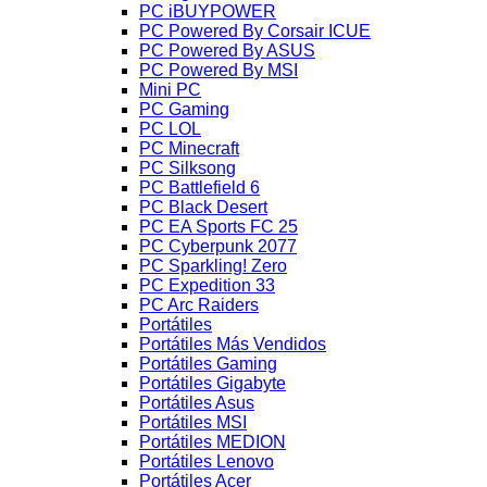
PC iBUYPOWER
PC Powered By Corsair ICUE
PC Powered By ASUS
PC Powered By MSI
Mini PC
PC Gaming
PC LOL
PC Minecraft
PC Silksong
PC Battlefield 6
PC Black Desert
PC EA Sports FC 25
PC Cyberpunk 2077
PC Sparkling! Zero
PC Expedition 33
PC Arc Raiders
Portátiles
Portátiles Más Vendidos
Portátiles Gaming
Portátiles Gigabyte
Portátiles Asus
Portátiles MSI
Portátiles MEDION
Portátiles Lenovo
Portátiles Acer