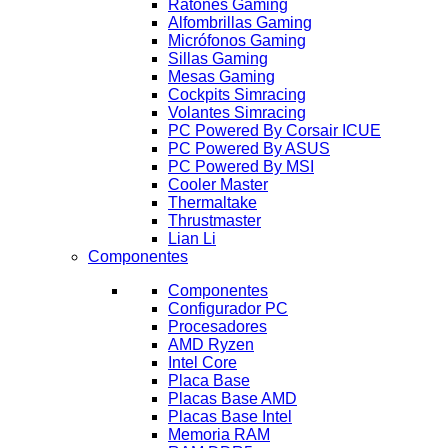
Ratones Gaming
Alfombrillas Gaming
Micrófonos Gaming
Sillas Gaming
Mesas Gaming
Cockpits Simracing
Volantes Simracing
PC Powered By Corsair ICUE
PC Powered By ASUS
PC Powered By MSI
Cooler Master
Thermaltake
Thrustmaster
Lian Li
Componentes
Componentes
Configurador PC
Procesadores
AMD Ryzen
Intel Core
Placa Base
Placas Base AMD
Placas Base Intel
Memoria RAM