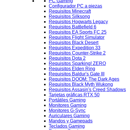
PC Gaming
Configurador PC a piezas
Requisitos Minecraft
Requisitos Silksong
Requisitos Hogwarts Legacy
Requisitos Battlefield 6
Requisitos EA Sports FC 25
Requisitos Flight Simulator
Requisitos Black Desert
Requisitos Expedition 33
Requisitos Counter-Strike 2
Requisitos Dota 2
Requisitos Sparking! ZERO
Requisitos Elden Ring
Requisitos Baldur's Gate III
Requisitos DOOM: The Dark Ages
Requisitos Black Myth Wukong
Requisitos Assasin's Creed Shadows
Tarjetas gráficas RTX 50
Portátiles Gaming
Monitores Gaming
Monitores G-Sync
Auriculares Gaming
Mandos y Gamepads
Teclados Gaming