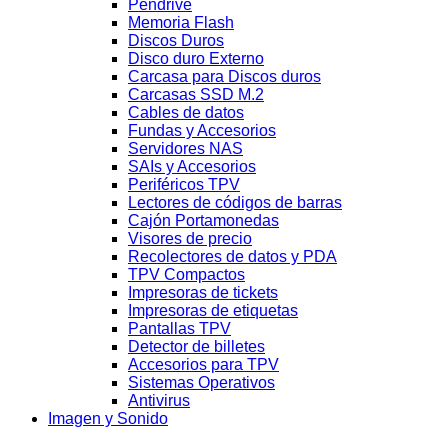
Pendrive
Memoria Flash
Discos Duros
Disco duro Externo
Carcasa para Discos duros
Carcasas SSD M.2
Cables de datos
Fundas y Accesorios
Servidores NAS
SAIs y Accesorios
Periféricos TPV
Lectores de códigos de barras
Cajón Portamonedas
Visores de precio
Recolectores de datos y PDA
TPV Compactos
Impresoras de tickets
Impresoras de etiquetas
Pantallas TPV
Detector de billetes
Accesorios para TPV
Sistemas Operativos
Antivirus
Imagen y Sonido