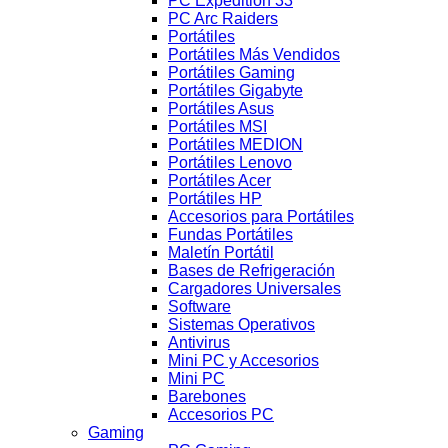
PC Expedition 33
PC Arc Raiders
Portátiles
Portátiles Más Vendidos
Portátiles Gaming
Portátiles Gigabyte
Portátiles Asus
Portátiles MSI
Portátiles MEDION
Portátiles Lenovo
Portátiles Acer
Portátiles HP
Accesorios para Portátiles
Fundas Portátiles
Maletín Portátil
Bases de Refrigeración
Cargadores Universales
Software
Sistemas Operativos
Antivirus
Mini PC y Accesorios
Mini PC
Barebones
Accesorios PC
Gaming