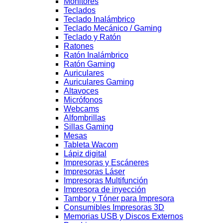
Monitores
Teclados
Teclado Inalámbrico
Teclado Mecánico / Gaming
Teclado y Ratón
Ratones
Ratón Inalámbrico
Ratón Gaming
Auriculares
Auriculares Gaming
Altavoces
Micrófonos
Webcams
Alfombrillas
Sillas Gaming
Mesas
Tableta Wacom
Lápiz digital
Impresoras y Escáneres
Impresoras Láser
Impresoras Multifunción
Impresora de inyección
Tambor y Tóner para Impresora
Consumibles Impresoras 3D
Memorias USB y Discos Externos