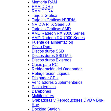
Memoria RAM
RAM DDR5
RAM DDR4
Tarjeta Gráfica
Tarjetas Gráficas NVIDIA
NVIDIA RTX Serie 50
Tarjetas Gráficas AMD
AMD Radeon RX 9000 Series
AMD Radeon RX 7000 Series
Fuente de alimentación
Disco Duro
Discos duros SSD
Discos duros SSD M.2
Discos duros Externos
Cajas para PC
Refrigeración del Ordenador
Refrigeración Líquida
Disipador CPU
Ventiladores Suplementarios
Pasta térmica
Barebones
Multilectores
Grabadoras y Reproductores DVD y Blu-
Ray
Docking Station