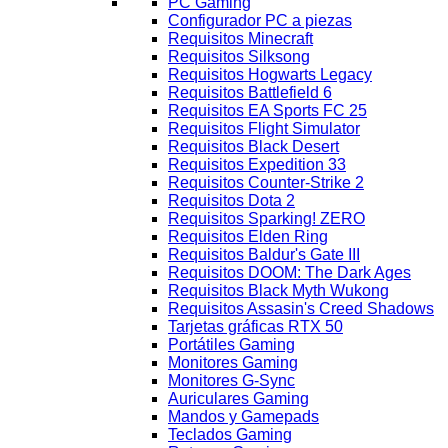
PC Gaming
Configurador PC a piezas
Requisitos Minecraft
Requisitos Silksong
Requisitos Hogwarts Legacy
Requisitos Battlefield 6
Requisitos EA Sports FC 25
Requisitos Flight Simulator
Requisitos Black Desert
Requisitos Expedition 33
Requisitos Counter-Strike 2
Requisitos Dota 2
Requisitos Sparking! ZERO
Requisitos Elden Ring
Requisitos Baldur's Gate III
Requisitos DOOM: The Dark Ages
Requisitos Black Myth Wukong
Requisitos Assasin's Creed Shadows
Tarjetas gráficas RTX 50
Portátiles Gaming
Monitores Gaming
Monitores G-Sync
Auriculares Gaming
Mandos y Gamepads
Teclados Gaming