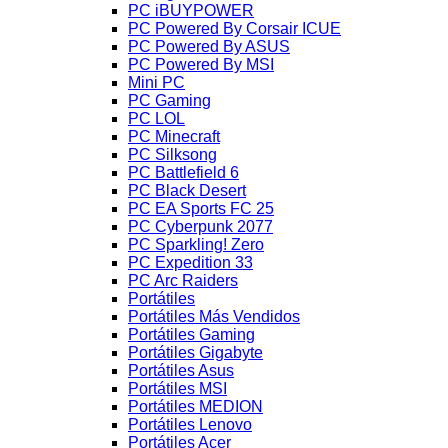
PC iBUYPOWER
PC Powered By Corsair ICUE
PC Powered By ASUS
PC Powered By MSI
Mini PC
PC Gaming
PC LOL
PC Minecraft
PC Silksong
PC Battlefield 6
PC Black Desert
PC EA Sports FC 25
PC Cyberpunk 2077
PC Sparkling! Zero
PC Expedition 33
PC Arc Raiders
Portátiles
Portátiles Más Vendidos
Portátiles Gaming
Portátiles Gigabyte
Portátiles Asus
Portátiles MSI
Portátiles MEDION
Portátiles Lenovo
Portátiles Acer