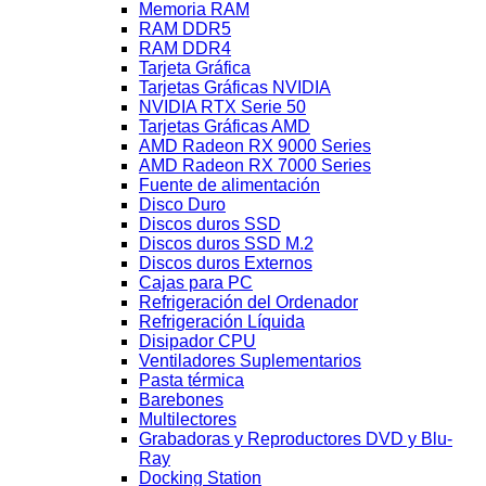
Memoria RAM
RAM DDR5
RAM DDR4
Tarjeta Gráfica
Tarjetas Gráficas NVIDIA
NVIDIA RTX Serie 50
Tarjetas Gráficas AMD
AMD Radeon RX 9000 Series
AMD Radeon RX 7000 Series
Fuente de alimentación
Disco Duro
Discos duros SSD
Discos duros SSD M.2
Discos duros Externos
Cajas para PC
Refrigeración del Ordenador
Refrigeración Líquida
Disipador CPU
Ventiladores Suplementarios
Pasta térmica
Barebones
Multilectores
Grabadoras y Reproductores DVD y Blu-
Ray
Docking Station