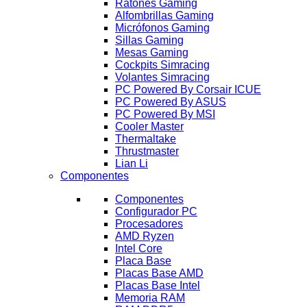
Ratones Gaming
Alfombrillas Gaming
Micrófonos Gaming
Sillas Gaming
Mesas Gaming
Cockpits Simracing
Volantes Simracing
PC Powered By Corsair ICUE
PC Powered By ASUS
PC Powered By MSI
Cooler Master
Thermaltake
Thrustmaster
Lian Li
Componentes
Componentes
Configurador PC
Procesadores
AMD Ryzen
Intel Core
Placa Base
Placas Base AMD
Placas Base Intel
Memoria RAM