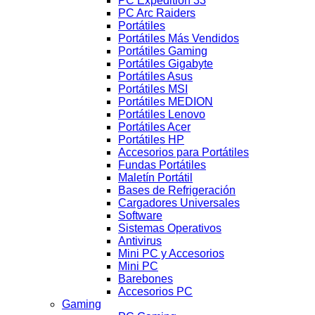
PC Expedition 33
PC Arc Raiders
Portátiles
Portátiles Más Vendidos
Portátiles Gaming
Portátiles Gigabyte
Portátiles Asus
Portátiles MSI
Portátiles MEDION
Portátiles Lenovo
Portátiles Acer
Portátiles HP
Accesorios para Portátiles
Fundas Portátiles
Maletín Portátil
Bases de Refrigeración
Cargadores Universales
Software
Sistemas Operativos
Antivirus
Mini PC y Accesorios
Mini PC
Barebones
Accesorios PC
Gaming