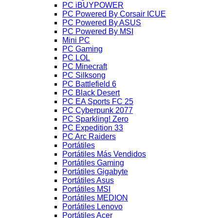
PC iBUYPOWER
PC Powered By Corsair ICUE
PC Powered By ASUS
PC Powered By MSI
Mini PC
PC Gaming
PC LOL
PC Minecraft
PC Silksong
PC Battlefield 6
PC Black Desert
PC EA Sports FC 25
PC Cyberpunk 2077
PC Sparkling! Zero
PC Expedition 33
PC Arc Raiders
Portátiles
Portátiles Más Vendidos
Portátiles Gaming
Portátiles Gigabyte
Portátiles Asus
Portátiles MSI
Portátiles MEDION
Portátiles Lenovo
Portátiles Acer