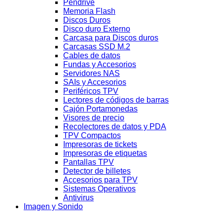
Pendrive
Memoria Flash
Discos Duros
Disco duro Externo
Carcasa para Discos duros
Carcasas SSD M.2
Cables de datos
Fundas y Accesorios
Servidores NAS
SAIs y Accesorios
Periféricos TPV
Lectores de códigos de barras
Cajón Portamonedas
Visores de precio
Recolectores de datos y PDA
TPV Compactos
Impresoras de tickets
Impresoras de etiquetas
Pantallas TPV
Detector de billetes
Accesorios para TPV
Sistemas Operativos
Antivirus
Imagen y Sonido