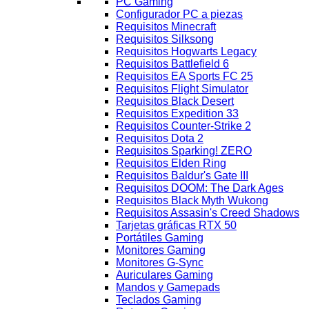
PC Gaming
Configurador PC a piezas
Requisitos Minecraft
Requisitos Silksong
Requisitos Hogwarts Legacy
Requisitos Battlefield 6
Requisitos EA Sports FC 25
Requisitos Flight Simulator
Requisitos Black Desert
Requisitos Expedition 33
Requisitos Counter-Strike 2
Requisitos Dota 2
Requisitos Sparking! ZERO
Requisitos Elden Ring
Requisitos Baldur's Gate III
Requisitos DOOM: The Dark Ages
Requisitos Black Myth Wukong
Requisitos Assasin's Creed Shadows
Tarjetas gráficas RTX 50
Portátiles Gaming
Monitores Gaming
Monitores G-Sync
Auriculares Gaming
Mandos y Gamepads
Teclados Gaming