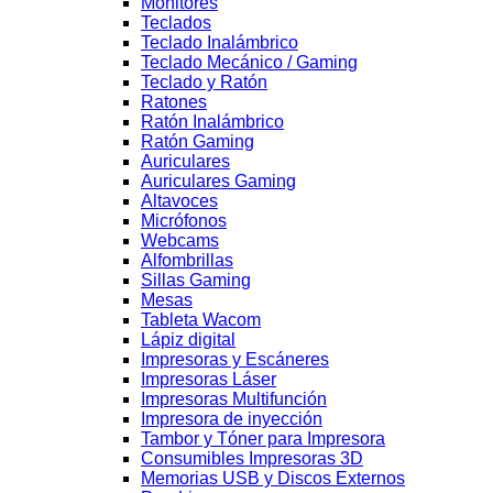
Monitores
Teclados
Teclado Inalámbrico
Teclado Mecánico / Gaming
Teclado y Ratón
Ratones
Ratón Inalámbrico
Ratón Gaming
Auriculares
Auriculares Gaming
Altavoces
Micrófonos
Webcams
Alfombrillas
Sillas Gaming
Mesas
Tableta Wacom
Lápiz digital
Impresoras y Escáneres
Impresoras Láser
Impresoras Multifunción
Impresora de inyección
Tambor y Tóner para Impresora
Consumibles Impresoras 3D
Memorias USB y Discos Externos