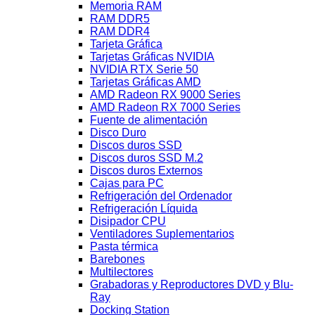
Memoria RAM
RAM DDR5
RAM DDR4
Tarjeta Gráfica
Tarjetas Gráficas NVIDIA
NVIDIA RTX Serie 50
Tarjetas Gráficas AMD
AMD Radeon RX 9000 Series
AMD Radeon RX 7000 Series
Fuente de alimentación
Disco Duro
Discos duros SSD
Discos duros SSD M.2
Discos duros Externos
Cajas para PC
Refrigeración del Ordenador
Refrigeración Líquida
Disipador CPU
Ventiladores Suplementarios
Pasta térmica
Barebones
Multilectores
Grabadoras y Reproductores DVD y Blu-
Ray
Docking Station