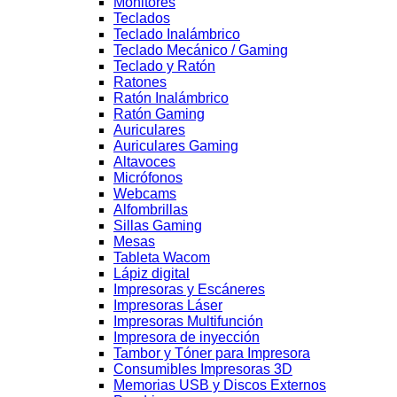
Monitores
Teclados
Teclado Inalámbrico
Teclado Mecánico / Gaming
Teclado y Ratón
Ratones
Ratón Inalámbrico
Ratón Gaming
Auriculares
Auriculares Gaming
Altavoces
Micrófonos
Webcams
Alfombrillas
Sillas Gaming
Mesas
Tableta Wacom
Lápiz digital
Impresoras y Escáneres
Impresoras Láser
Impresoras Multifunción
Impresora de inyección
Tambor y Tóner para Impresora
Consumibles Impresoras 3D
Memorias USB y Discos Externos