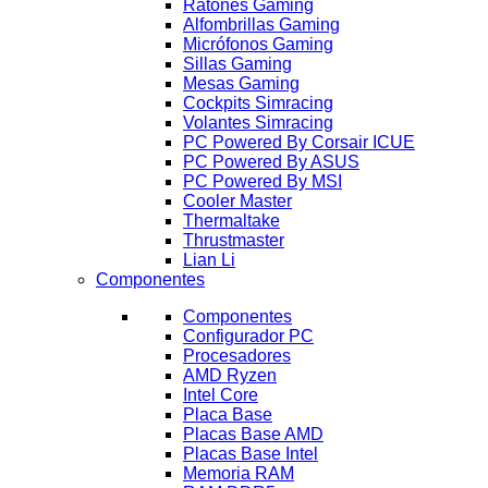
Ratones Gaming
Alfombrillas Gaming
Micrófonos Gaming
Sillas Gaming
Mesas Gaming
Cockpits Simracing
Volantes Simracing
PC Powered By Corsair ICUE
PC Powered By ASUS
PC Powered By MSI
Cooler Master
Thermaltake
Thrustmaster
Lian Li
Componentes
Componentes
Configurador PC
Procesadores
AMD Ryzen
Intel Core
Placa Base
Placas Base AMD
Placas Base Intel
Memoria RAM