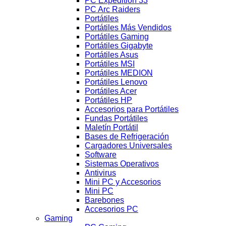
PC Expedition 33
PC Arc Raiders
Portátiles
Portátiles Más Vendidos
Portátiles Gaming
Portátiles Gigabyte
Portátiles Asus
Portátiles MSI
Portátiles MEDION
Portátiles Lenovo
Portátiles Acer
Portátiles HP
Accesorios para Portátiles
Fundas Portátiles
Maletín Portátil
Bases de Refrigeración
Cargadores Universales
Software
Sistemas Operativos
Antivirus
Mini PC y Accesorios
Mini PC
Barebones
Accesorios PC
Gaming