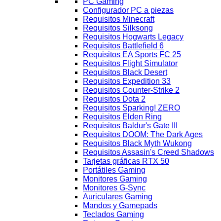
PC Gaming
Configurador PC a piezas
Requisitos Minecraft
Requisitos Silksong
Requisitos Hogwarts Legacy
Requisitos Battlefield 6
Requisitos EA Sports FC 25
Requisitos Flight Simulator
Requisitos Black Desert
Requisitos Expedition 33
Requisitos Counter-Strike 2
Requisitos Dota 2
Requisitos Sparking! ZERO
Requisitos Elden Ring
Requisitos Baldur's Gate III
Requisitos DOOM: The Dark Ages
Requisitos Black Myth Wukong
Requisitos Assasin's Creed Shadows
Tarjetas gráficas RTX 50
Portátiles Gaming
Monitores Gaming
Monitores G-Sync
Auriculares Gaming
Mandos y Gamepads
Teclados Gaming