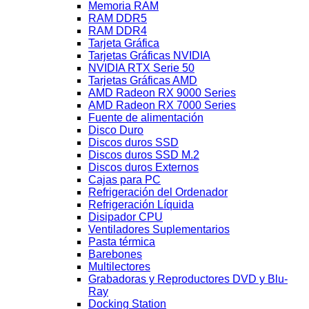
Memoria RAM
RAM DDR5
RAM DDR4
Tarjeta Gráfica
Tarjetas Gráficas NVIDIA
NVIDIA RTX Serie 50
Tarjetas Gráficas AMD
AMD Radeon RX 9000 Series
AMD Radeon RX 7000 Series
Fuente de alimentación
Disco Duro
Discos duros SSD
Discos duros SSD M.2
Discos duros Externos
Cajas para PC
Refrigeración del Ordenador
Refrigeración Líquida
Disipador CPU
Ventiladores Suplementarios
Pasta térmica
Barebones
Multilectores
Grabadoras y Reproductores DVD y Blu-
Ray
Docking Station