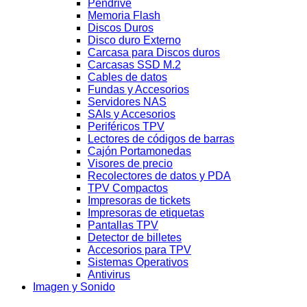
Pendrive
Memoria Flash
Discos Duros
Disco duro Externo
Carcasa para Discos duros
Carcasas SSD M.2
Cables de datos
Fundas y Accesorios
Servidores NAS
SAIs y Accesorios
Periféricos TPV
Lectores de códigos de barras
Cajón Portamonedas
Visores de precio
Recolectores de datos y PDA
TPV Compactos
Impresoras de tickets
Impresoras de etiquetas
Pantallas TPV
Detector de billetes
Accesorios para TPV
Sistemas Operativos
Antivirus
Imagen y Sonido