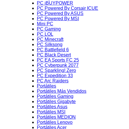
PC iBUYPOWER
PC Powered By Corsair ICUE
PC Powered By ASUS
PC Powered By MSI
Mini PC
PC Gaming
PC LOL
PC Minecraft
PC Silksong
PC Battlefield 6
PC Black Desert
PC EA Sports FC 25
PC Cyberpunk 2077
PC Sparkling! Zero
PC Expedition 33
PC Arc Raiders
Portátiles
Portátiles Más Vendidos
Portátiles Gaming
Portátiles Gigabyte
Portátiles Asus
Portátiles MSI
Portátiles MEDION
Portátiles Lenovo
Portátiles Acer