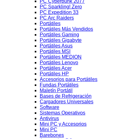
PC Cyberpunk 2077
PC Sparkling! Zero
PC Expedition 33
PC Arc Raiders
Portátiles
Portátiles Más Vendidos
Portátiles Gaming
Portátiles Gigabyte
Portátiles Asus
Portátiles MSI
Portátiles MEDION
Portátiles Lenovo
Portátiles Acer
Portátiles HP
Accesorios para Portátiles
Fundas Portátiles
Maletín Portátil
Bases de Refrigeración
Cargadores Universales
Software
Sistemas Operativos
Antivirus
Mini PC y Accesorios
Mini PC
Barebones