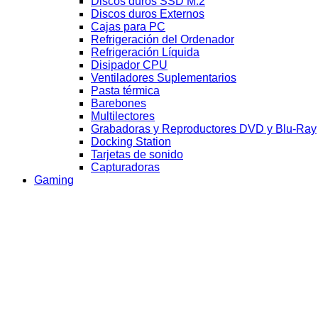
Discos duros SSD M.2
Discos duros Externos
Cajas para PC
Refrigeración del Ordenador
Refrigeración Líquida
Disipador CPU
Ventiladores Suplementarios
Pasta térmica
Barebones
Multilectores
Grabadoras y Reproductores DVD y Blu-Ray
Docking Station
Tarjetas de sonido
Capturadoras
Gaming