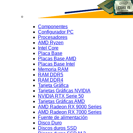
Componentes
Configurador PC
Procesadores
AMD Ryzen
Intel Core
Placa Base
Placas Base AMD
Placas Base Intel
Memoria RAM
RAM DDR5
RAM DDR4
Tarjeta Gráfica
Tarjetas Gráficas NVIDIA
NVIDIA RTX Serie 50
Tarjetas Gráficas AMD
AMD Radeon RX 9000 Series
AMD Radeon RX 7000 Series
Fuente de alimentación
Disco Duro
Discos duros SSD