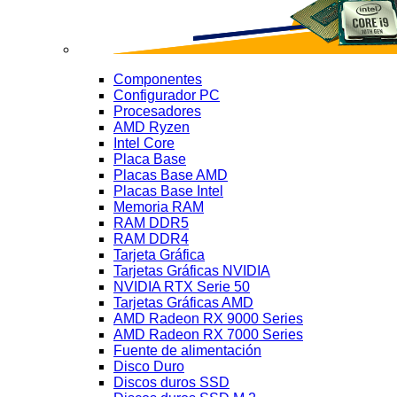
Componentes
Configurador PC
Procesadores
AMD Ryzen
Intel Core
Placa Base
Placas Base AMD
Placas Base Intel
Memoria RAM
RAM DDR5
RAM DDR4
Tarjeta Gráfica
Tarjetas Gráficas NVIDIA
NVIDIA RTX Serie 50
Tarjetas Gráficas AMD
AMD Radeon RX 9000 Series
AMD Radeon RX 7000 Series
Fuente de alimentación
Disco Duro
Discos duros SSD