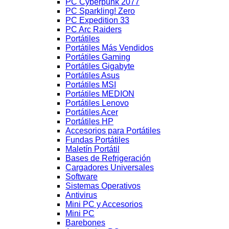
PC Cyberpunk 2077
PC Sparkling! Zero
PC Expedition 33
PC Arc Raiders
Portátiles
Portátiles Más Vendidos
Portátiles Gaming
Portátiles Gigabyte
Portátiles Asus
Portátiles MSI
Portátiles MEDION
Portátiles Lenovo
Portátiles Acer
Portátiles HP
Accesorios para Portátiles
Fundas Portátiles
Maletín Portátil
Bases de Refrigeración
Cargadores Universales
Software
Sistemas Operativos
Antivirus
Mini PC y Accesorios
Mini PC
Barebones