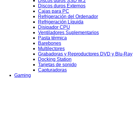
Discos duros SSD M.2
Discos duros Externos
Cajas para PC
Refrigeración del Ordenador
Refrigeración Líquida
Disipador CPU
Ventiladores Suplementarios
Pasta térmica
Barebones
Multilectores
Grabadoras y Reproductores DVD y Blu-Ray
Docking Station
Tarjetas de sonido
Capturadoras
Gaming